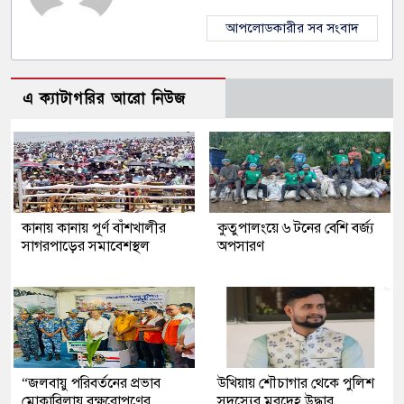
আপলোডকারীর সব সংবাদ
এ ক্যাটাগরির আরো নিউজ
কানায় কানায় পূর্ণ বাঁশখালীর
কুতুপালংয়ে ৬ টনের বেশি বর্জ্য
সাগরপাড়ের সমাবেশস্থল
অপসারণ
“জলবায়ু পরিবর্তনের প্রভাব
উখিয়ায় শৌচাগার থেকে পুলিশ
মোকাবিলায় বৃক্ষরোপণের
সদস্যের মরদেহ উদ্ধার