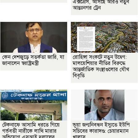
এক্সপ্রেস, আসছে আরও নতুন
আন্তঃনগর ট্রেন
কেন দেশজুড়ে সতর্কতা জারি, যা
রোহিঙ্গা সংকটে নতুন উদ্বেগ:
জানালেন স্বরাষ্ট্রমন্ত্রী
মালয়েশিয়ার নীতির বিরুদ্ধে
আন্তর্জাতিক সংস্থাগুলোর যৌথ
বিবৃতি
টেকনাফে আসামি ধরতে গিয়ে
ভূয়া জন্মনিবন্ধন ইস্যুতে ইউপি
গর্ভবতী নারীকে লাথি মারার
সচিবের কারাদণ্ড: চেয়ারম্যান
অভিযোগ এসআই দুলালের
খালাস