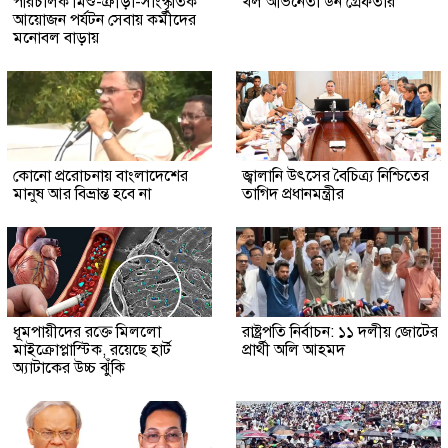
পরিচালক মিশু-ক্রীড়া-সাংস্কৃতিক
খল অভিনেতা ডন গ্রেফতার
আয়োজন পর্যটন সেবায় কর্মীদের
মনোবল বাড়ায়
কোনো প্ররোচনায় বাংলাদেশের
জ্বালানি উৎসের বৈচিত্র্য নিশ্চিতের
মানুষ আর বিভ্রান্ত হবে না
তাগিদ প্রধানমন্ত্রীর
ধূমপায়ীদের রক্তে মিললো
রাষ্ট্রপতি নির্বাচন: ১১ দলীয় জোটের
মাইক্রোপ্লাস্টিক, রয়েছে হার্ট
প্রার্থী অলি আহমদ
অ্যাটাকের উচ্চ ঝুঁকি