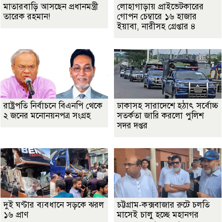
মাতারবাড়ি আসছেন প্রধানমন্ত্রী
লোহাগাড়ায় প্রাইভেটকারের
তারেক রহমান!
গোপন চেম্বারে ১৬ হাজার
ইয়াবা, নারীসহ গ্রেপ্তার ৪
রাষ্ট্রপতি নির্বাচনে বিএনপি থেকে
ঢাকাসহ সারাদেশে হঠাৎ সর্বোচ্চ
২ জনের মনোনয়নপত্র সংগ্রহ
সতর্কতা জা‌রি করলো পুলিশ
সদর দপ্তর
দুই ঘণ্টার ব্যবধানে সড়কে ঝরল
চট্টগ্রাম-কক্সবাজার রুটে চলতি
১৬ প্রাণ
মাসেই চালু হচ্ছে মহানগর