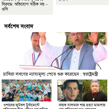
বিরুদ্ধে: অভিযোগ সঠিক নয় –
ওসি
সর্বশেষ সংবাদ
চাষিরা লবণের ন্যায্যমূল্য পেতে শুরু করেছেন : স্বরাষ্ট্রমন্ত্রী
ওশানের ফুটবল টুর্নামেন্টে
নায়ক সালমান শাহ হত্যা মামলায়