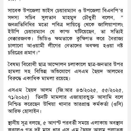
সাবেক উপজেলা ভাইস চেয়ারম্যান ও উপজেলা বিএনপি’র
সদস্য সচিব সুলতান মাহমুদ চৌধুরী বলেন, ”
জনপ্রতিনিধির মতো পবিত্র দায়িত্বে থেকে জালিয়াপালং
ইউপি চেয়ারম্যান যে কান্ড ঘটিয়েছেন, তা সত্যিই
নেক্কারজনক। ভিডিও ক্ষমতাকে কুক্ষিগত করে নৈরাজ্য
চালানো আওয়ামী লীগের নেতাদের অবক্ষয় হওয়া নষ্ট
চরিত্রের প্রমাণ।”
বৈষম্য বিরোধী ছাত্র আন্দোলন চলাকালে ছাত্র-জনতার উপর
হামলা সহ বিভিন্ন অভিযোগে এসএম ছৈয়দ আলমের
বিরুদ্ধে একাধিক মামলা রয়েছে।
এসএম ছৈয়দ আলম (জি.আর ৪৩/২০২৫, ৫৫/২০২৫,
৭১/২০২৫) তিনটি মামলার এজাহারভুক্ত আসামি বলে
নিশ্চিত করেছেন উখিয়া থানার ভারপ্রাপ্ত কর্মকর্তা (ওসি)
আরিফ হোসাইন।
স্থানীয় সূত্র বলছে, ৫ আগস্ট পরবর্তী সময়ে এলাকায় অবস্থান
করলেও গত দুই মাস ধরে এস এম ছৈয়দ আলম পলাতক