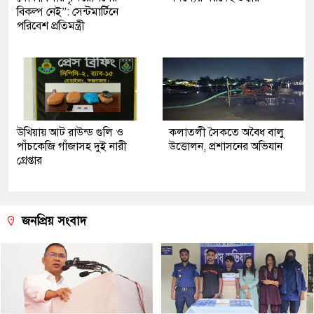
বিকল্প নেই”: সেন্টমার্টিনে
পরিবেশ প্রতিমন্ত্রী
উখিয়ায় আট রাউন্ড গুলি ও
কলাতলী সৈকতে অবৈধ বালু
পাঁচকেজি গাঁজাসহ দুই নারী
উত্তোলন, প্রশাসনের অভিযান
গ্রেপ্তার
জনপ্রিয় সংবাদ