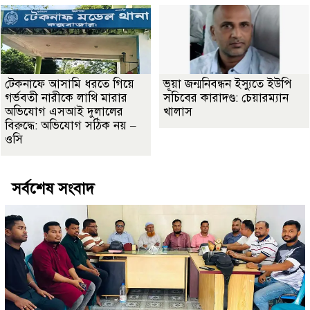
টেকনাফে আসামি ধরতে গিয়ে
ভূয়া জন্মনিবন্ধন ইস্যুতে ইউপি
গর্ভবতী নারীকে লাথি মারার
সচিবের কারাদণ্ড: চেয়ারম্যান
অভিযোগ এসআই দুলালের
খালাস
বিরুদ্ধে: অভিযোগ সঠিক নয় –
ওসি
সর্বশেষ সংবাদ