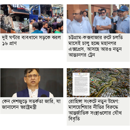
দুই ঘণ্টার ব্যবধানে সড়কে ঝরল
চট্টগ্রাম-কক্সবাজার রুটে চলতি
১৬ প্রাণ
মাসেই চালু হচ্ছে মহানগর
এক্সপ্রেস, আসছে আরও নতুন
আন্তঃনগর ট্রেন
কেন দেশজুড়ে সতর্কতা জারি, যা
রোহিঙ্গা সংকটে নতুন উদ্বেগ:
জানালেন স্বরাষ্ট্রমন্ত্রী
মালয়েশিয়ার নীতির বিরুদ্ধে
আন্তর্জাতিক সংস্থাগুলোর যৌথ
বিবৃতি