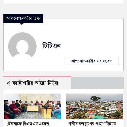
আপলোডকারীর তথ্য
টিটিএন
আপলোডকারীর সব সংবাদ
এ ক্যাটাগরির আরো নিউজ
টেকনাফে বিএমএসএফের
গভীর নলকূপের পাইপ ছিটকে