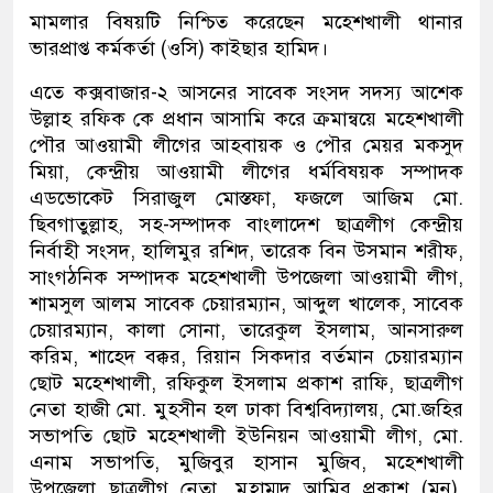
মামলার বিষয়টি নিশ্চিত করেছেন মহেশখালী থানার
ভারপ্রাপ্ত কর্মকর্তা (ওসি) কাইছার হামিদ।
এতে কক্সবাজার-২ আসনের সাবেক সংসদ সদস্য আশেক
উল্লাহ রফিক কে প্রধান আসামি করে ক্রমান্বয়ে মহেশখালী
পৌর আওয়ামী লীগের আহবায়ক ও পৌর মেয়র মকসুদ
মিয়া, কেন্দ্রীয় আওয়ামী লীগের ধর্মবিষয়ক সম্পাদক
এডভোকেট সিরাজুল মোস্তফা, ফজলে আজিম মো.
ছিবগাতুল্লাহ, সহ-সম্পাদক বাংলাদেশ ছাত্রলীগ কেন্দ্রীয়
নির্বাহী সংসদ, হালিমুর রশিদ, তারেক বিন উসমান শরীফ,
সাংগঠনিক সম্পাদক মহেশখালী উপজেলা আওয়ামী লীগ,
শামসুল আলম সাবেক চেয়ারম্যান, আব্দুল খালেক, সাবেক
চেয়ারম্যান, কালা সোনা, তারেকুল ইসলাম, আনসারুল
করিম, শাহেদ বক্কর, রিয়ান সিকদার বর্তমান চেয়ারম্যান
ছোট মহেশখালী, রফিকুল ইসলাম প্রকাশ রাফি, ছাত্রলীগ
নেতা হাজী মো. মুহসীন হল ঢাকা বিশ্ববিদ্যালয়, মো.জহির
সভাপতি ছোট মহেশখালী ইউনিয়ন আওয়ামী লীগ, মো.
এনাম সভাপতি, মুজিবুর হাসান মুজিব, মহেশখালী
উপজেলা ছাত্রলীগ নেতা, মুহাম্মদ আমির প্রকাশ (মনু),