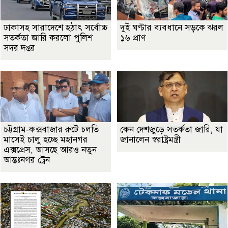
ঢাকাসহ সারাদেশে হঠাৎ সর্বোচ্চ
দুই ঘণ্টার ব্যবধানে সড়কে ঝরল
সতর্কতা জা‌রি করলো পুলিশ
১৬ প্রাণ
সদর দপ্তর
চট্টগ্রাম-কক্সবাজার রুটে চলতি
কেন দেশজুড়ে সতর্কতা জারি, যা
মাসেই চালু হচ্ছে মহানগর
জানালেন স্বরাষ্ট্রমন্ত্রী
এক্সপ্রেস, আসছে আরও নতুন
আন্তঃনগর ট্রেন