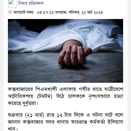
নিজস্ব প্রতিবেদক
আপডেট সময় : ০৩:৫৭:২২ অপরাহ্ন, শনিবার, ২২ মার্চ ২০২৫
কক্সবাজারের পিএমখালী এলাকায় গভীর রাতে যাত্রীবেশে
অটোরিকশায় (টমটম) উঠে চালককে নৃশংসভাবে হত্যা
করেছে দুর্বৃত্তরা।
শুক্রবার (২১ মার্চ) রাত ১২ টার দিকে এ ঘটনা ঘটে বলে
জানান কক্সবাজার সদর থানার ভারপ্রাপ্ত কর্মকর্তা ইলিয়াস
খান।