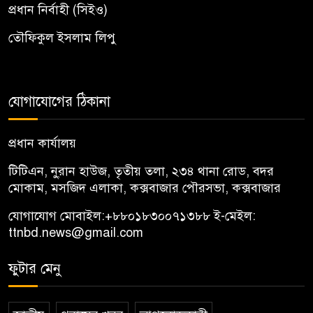
প্রধান নির্বাহী (সিইও)
তৌফিকুল ইসলাম লিপু
যোগাযোগের ঠিকানা
প্রধান কার্যালয়
টিটিএন, নু্রান হাউজ, তৃতীয় তলা, ২৩৪ থানা রোড, বদর
মোকাম, মসজিদ এলাকা, কক্সবাজার পৌরসভা, কক্সবাজার
যোগাযোগ মোবাইল:
+৮৮০১৮৩০০৭১৩৮৮
ই-মেইল:
ttnbd.news@gmail.com
ফুটার মেনু