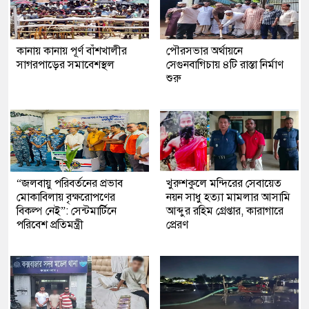
কানায় কানায় পূর্ণ বাঁশখালীর
পৌরসভার অর্থায়নে
সাগরপাড়ের সমাবেশস্থল
সেগুনবাগিচায় ৪টি রাস্তা নির্মাণ
শুরু
“জলবায়ু পরিবর্তনের প্রভাব
খুরুশকুলে মন্দিরের সেবায়েত
মোকাবিলায় বৃক্ষরোপণের
নয়ন সাধু হত্যা মামলার আসামি
বিকল্প নেই”: সেন্টমার্টিনে
আব্দুর রহিম গ্রেপ্তার, কারাগারে
পরিবেশ প্রতিমন্ত্রী
প্রেরণ