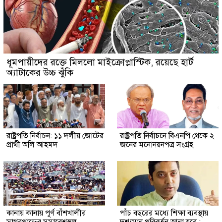
ধূমপায়ীদের রক্তে মিললো মাইক্রোপ্লাস্টিক, রয়েছে হার্ট
অ্যাটাকের উচ্চ ঝুঁকি
রাষ্ট্রপতি নির্বাচন: ১১ দলীয় জোটের
রাষ্ট্রপতি নির্বাচনে বিএনপি থেকে ২
প্রার্থী অলি আহমদ
জনের মনোনয়নপত্র সংগ্রহ
কানায় কানায় পূর্ণ বাঁশখালীর
পাঁচ বছরের মধ্যে শিক্ষা ব্যবস্থায়
সাগরপাড়ের সমাবেশস্থল
দৃশ্যমান পরিবর্তন আনা হবে :