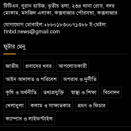
টিটিএন, নু্রান হাউজ, তৃতীয় তলা, ২৩৪ থানা রোড, বদর
মোকাম, মসজিদ এলাকা, কক্সবাজার পৌরসভা, কক্সবাজার
যোগাযোগ মোবাইল:
+৮৮০১৮৩০০৭১৩৮৮
ই-মেইল:
ttnbd.news@gmail.com
ফুটার মেনু
জাতীয়
প্রবাসের খবর
আপলোডকারী
আইন আদালত ও পরিবেশ
অপরাধ ও দুর্নীতি
কৃষি ও অর্থনীতি
তথ্যপ্রযুক্তি
স্বাস্থ্য ও শিক্ষা
বিনোদন
খেলাধুলা
কলাম ও সাক্ষাতকার
ভ্রমণ ও ফিচার
ক্যাম্পাস ও লাইফস্টাইল