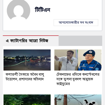
টিটিএন
আপলোডকারীর সব সংবাদ
এ ক্যাটাগরির আরো নিউজ
কলাতলী সৈকতে অবৈধ বালু
টেকনাফের ওসিকে কনস্টেবলের
উত্তোলন, প্রশাসনের অভিযান
সঙ্গে তুলনা যুবদল আহ্বায়ক
কাইয়ুমের