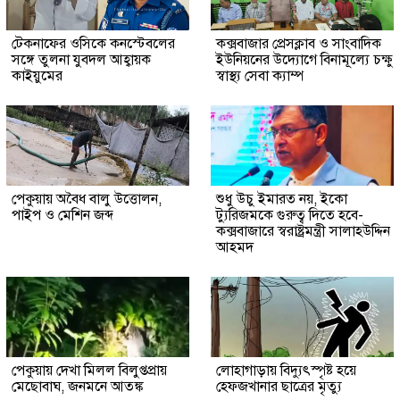
টেকনাফের ওসিকে কনস্টেবলের
কক্সবাজার প্রেসক্লাব ও সাংবাদিক
সঙ্গে তুলনা যুবদল আহ্বায়ক
ইউনিয়নের উদ্যোগে বিনামূল্যে চক্ষু
কাইয়ুমের
স্বাস্থ্য সেবা ক্যাম্প
পেকুয়ায় অবৈধ বালু উত্তোলন,
শুধু উচু ইমারত নয়, ইকো
পাইপ ও মেশিন জব্দ
ট্যুরিজমকে গুরুত্ব দিতে হবে-
কক্সবাজারে স্বরাষ্ট্রমন্ত্রী সালাহউদ্দিন
আহমদ
পেকুয়ায় দেখা মিলল বিলুপ্তপ্রায়
লোহাগাড়ায় বিদ্যুৎস্পৃষ্ট হয়ে
মেছোবাঘ, জনমনে আতঙ্ক
হেফজখানার ছাত্রের মৃত্যু