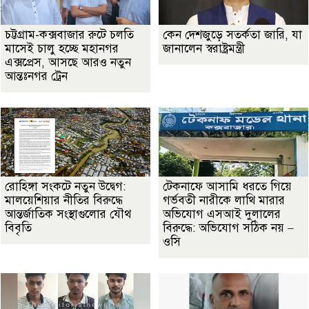
চট্টগ্রাম-কক্সবাজার রুটে চলতি
কেন দেশজুড়ে সতর্কতা জারি, যা
মাসেই চালু হচ্ছে মহানগর
জানালেন স্বরাষ্ট্রমন্ত্রী
এক্সপ্রেস, আসছে আরও নতুন
আন্তঃনগর ট্রেন
রোহিঙ্গা সংকটে নতুন উদ্বেগ:
টেকনাফে আসামি ধরতে গিয়ে
মালয়েশিয়ার নীতির বিরুদ্ধে
গর্ভবতী নারীকে লাথি মারার
আন্তর্জাতিক সংস্থাগুলোর যৌথ
অভিযোগ এসআই দুলালের
বিবৃতি
বিরুদ্ধে: অভিযোগ সঠিক নয় –
ওসি