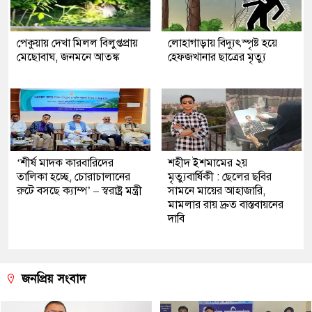
পেকুয়ায় দেখা মিলল বিলুপ্তপ্রায়
লোহাগাড়ায় বিদ্যুৎস্পৃষ্ট হয়ে
মেছোবাঘ, জনমনে আতঙ্ক
হেফজখানার ছাত্রের মৃত্যু
‘শীর্ষ মাদক কারবারিদের
শহীদ ইশমামের ২য়
তালিকা হচ্ছে, চোরাচালানের
মৃত্যুবার্ষিকী : ছেলের ছবির
রুটে বসছে ক্যাম্প’ – স্বরাষ্ট্র মন্ত্রী
সামনে মায়ের আহাজারি,
মামলার রায় দ্রুত বাস্তবায়নের
দাবি
জনপ্রিয় সংবাদ