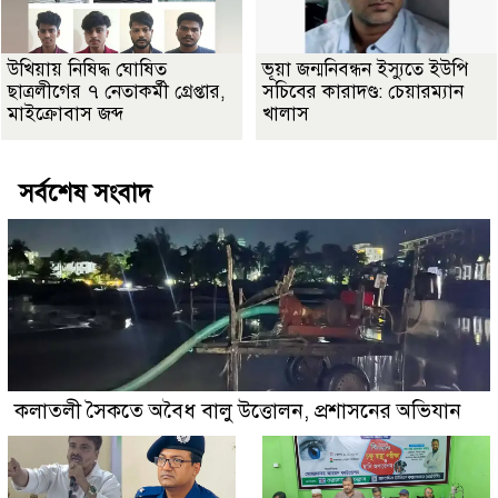
উখিয়ায় নিষিদ্ধ ঘোষিত
ভূয়া জন্মনিবন্ধন ইস্যুতে ইউপি
ছাত্রলীগের ৭ নেতাকর্মী গ্রেপ্তার,
সচিবের কারাদণ্ড: চেয়ারম্যান
মাইক্রোবাস জব্দ
খালাস
সর্বশেষ সংবাদ
কলাতলী সৈকতে অবৈধ বালু উত্তোলন, প্রশাসনের অভিযান