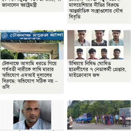
জানালেন স্বরাষ্ট্রমন্ত্রী
মালয়েশিয়ার নীতির বিরুদ্ধে
আন্তর্জাতিক সংস্থাগুলোর যৌথ
বিবৃতি
টেকনাফে আসামি ধরতে গিয়ে
উখিয়ায় নিষিদ্ধ ঘোষিত
গর্ভবতী নারীকে লাথি মারার
ছাত্রলীগের ৭ নেতাকর্মী গ্রেপ্তার,
অভিযোগ এসআই দুলালের
মাইক্রোবাস জব্দ
বিরুদ্ধে: অভিযোগ সঠিক নয় –
ওসি