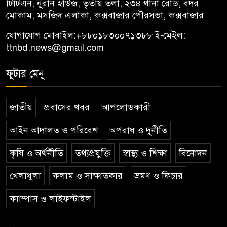
টিটিএন, নু্রান হাউজ, তৃতীয় তলা, ২৩৪ থানা রোড, বদর
মোকাম, মসজিদ এলাকা, কক্সবাজার পৌরসভা, কক্সবাজার
যোগাযোগ মোবাইল:
+৮৮০১৮৩০০৭১৩৮৮
ই-মেইল:
ttnbd.news@gmail.com
ফুটার মেনু
জাতীয়
প্রবাসের খবর
আপলোডকারী
আইন আদালত ও পরিবেশ
অপরাধ ও দুর্নীতি
কৃষি ও অর্থনীতি
তথ্যপ্রযুক্তি
স্বাস্থ্য ও শিক্ষা
বিনোদন
খেলাধুলা
কলাম ও সাক্ষাতকার
ভ্রমণ ও ফিচার
ক্যাম্পাস ও লাইফস্টাইল