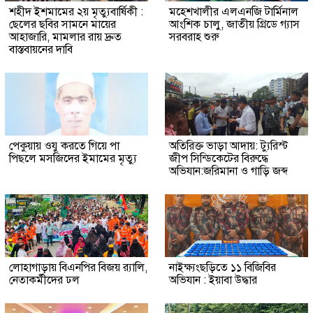
শহীদ ইশমামের ২য় মৃত্যুবার্ষিকী :
মহেশখালীর এলএনজি টার্মিনাল
ছেলের ছবির সামনে মায়ের
আংশিক চালু, জাতীয় গ্রিডে গ্যাস
আহাজারি, মামলার রায় দ্রুত
সরবরাহ শুরু
বাস্তবায়নের দাবি
পেকুয়ায় ওযু করতে গিয়ে পা
অতিরিক্ত ভাড়া আদায়: ট্যুরিস্ট
পিছলে মসজিদের ইমামের মৃত্যু
জীপ সিন্ডিকেটের বিরুদ্ধে
অভিযান:জরিমানা ও গাড়ি জব্দ
লোহাগাড়ায় বিএনপির বিজয় র‍্যালি,
নাইক্ষ্যংছড়িতে ১১ বিজিবির
নেতাকর্মীদের ঢল
অভিযান : ইয়াবা উদ্ধার