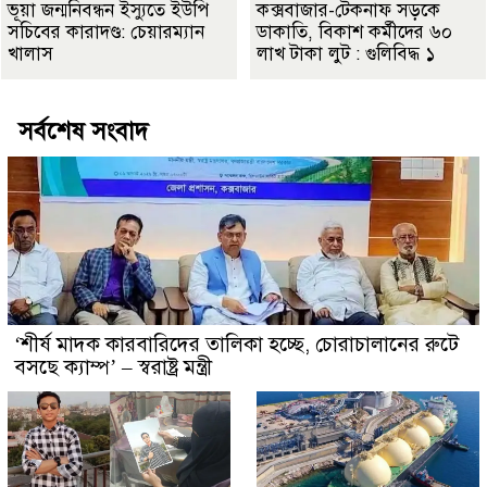
ভূয়া জন্মনিবন্ধন ইস্যুতে ইউপি
কক্সবাজার-টেকনাফ সড়কে
সচিবের কারাদণ্ড: চেয়ারম্যান
ডাকাতি, বিকাশ কর্মীদের ৬০
খালাস
লাখ টাকা লুট : গুলিবিদ্ধ ১
সর্বশেষ সংবাদ
‘শীর্ষ মাদক কারবারিদের তালিকা হচ্ছে, চোরাচালানের রুটে
বসছে ক্যাম্প’ – স্বরাষ্ট্র মন্ত্রী