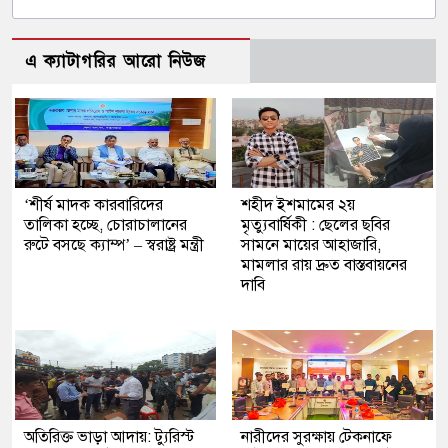
এ ক্যাটাগরির আরো নিউজ
‘শীর্ষ মাদক কারবারিদের
শহীদ ইশমামের ২য়
তালিকা হচ্ছে, চোরাচালানের
মৃত্যুবার্ষিকী : ছেলের ছবির
রুটে বসছে ক্যাম্প’ – স্বরাষ্ট্র মন্ত্রী
সামনে মায়ের আহাজারি,
মামলার রায় দ্রুত বাস্তবায়নের
দাবি
অতিরিক্ত ভাড়া আদায়: ট্যুরিস্ট
নারীদের সুরক্ষায় টেকনাফে