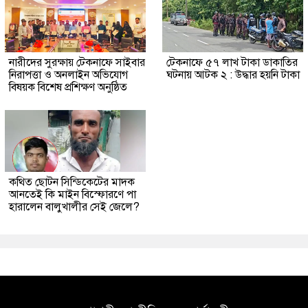
নারীদের সুরক্ষায় টেকনাফে সাইবার
টেকনাফে ৫৭ লাখ টাকা ডাকাতির
নিরাপত্তা ও অনলাইন অভিযোগ
ঘটনায় আটক ২ : উদ্ধার হয়নি টাকা
বিষয়ক বিশেষ প্রশিক্ষণ অনুষ্ঠিত
কথিত ছোটন সিন্ডিকেটের মাদক
আনতেই কি মাইন বিস্ফোরণে পা
হারালেন বালুখালীর সেই জেলে?