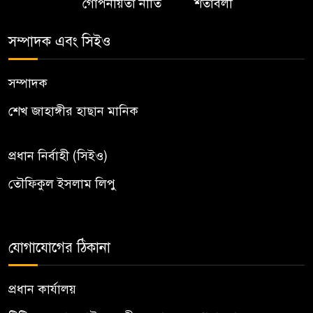
গোপনীয়তা নীতি
শর্তাবলী
সম্পাদক এবং সিইও
সম্পাদক
শেখ জাহাঙ্গীর হাছান মানিক
প্রধান নির্বাহী (সিইও)
তৌফিকুল ইসলাম লিপু
যোগাযোগের ঠিকানা
প্রধান কার্যালয়