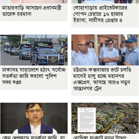
মাতারবাড়ি আসছেন প্রধানমন্ত্রী
লোহাগাড়ায় প্রাইভেটকারের
তারেক রহমান!
গোপন চেম্বারে ১৬ হাজার
ইয়াবা, নারীসহ গ্রেপ্তার ৪
ঢাকাসহ সারাদেশে হঠাৎ সর্বোচ্চ
চট্টগ্রাম-কক্সবাজার রুটে চলতি
সতর্কতা জা‌রি করলো পুলিশ
মাসেই চালু হচ্ছে মহানগর
সদর দপ্তর
এক্সপ্রেস, আসছে আরও নতুন
আন্তঃনগর ট্রেন
কেন দেশজুড়ে সতর্কতা জারি, যা
রোহিঙ্গা সংকটে নতুন উদ্বেগ: