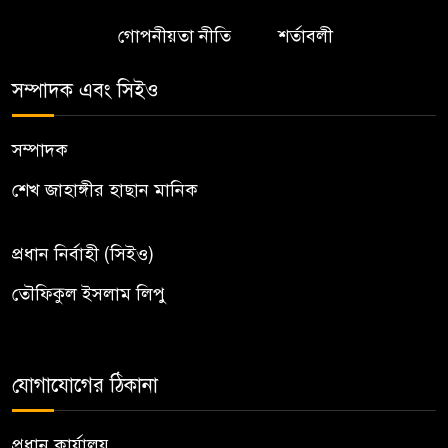
গোপনীয়তা নীতি
শর্তাবলী
সম্পাদক এবং সিইও
সম্পাদক
শেখ জাহাঙ্গীর হাছান মানিক
প্রধান নির্বাহী (সিইও)
তৌফিকুল ইসলাম লিপু
যোগাযোগের ঠিকানা
প্রধান কার্যালয়