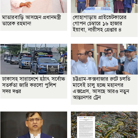
মাতারবাড়ি আসছেন প্রধানমন্ত্রী
লোহাগাড়ায় প্রাইভেটকারের
তারেক রহমান!
গোপন চেম্বারে ১৬ হাজার
ইয়াবা, নারীসহ গ্রেপ্তার ৪
ঢাকাসহ সারাদেশে হঠাৎ সর্বোচ্চ
চট্টগ্রাম-কক্সবাজার রুটে চলতি
সতর্কতা জা‌রি করলো পুলিশ
মাসেই চালু হচ্ছে মহানগর
সদর দপ্তর
এক্সপ্রেস, আসছে আরও নতুন
আন্তঃনগর ট্রেন