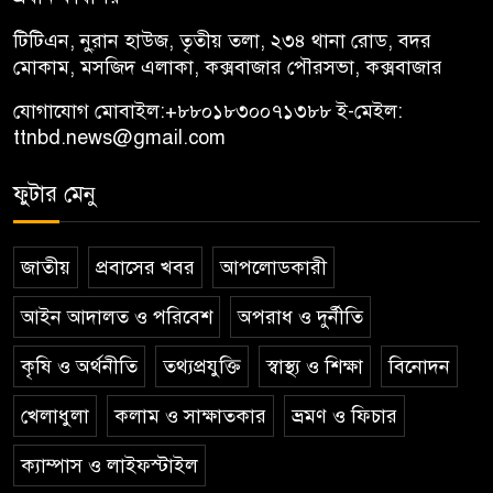
টিটিএন, নু্রান হাউজ, তৃতীয় তলা, ২৩৪ থানা রোড, বদর
মোকাম, মসজিদ এলাকা, কক্সবাজার পৌরসভা, কক্সবাজার
যোগাযোগ মোবাইল:
+৮৮০১৮৩০০৭১৩৮৮
ই-মেইল:
ttnbd.news@gmail.com
ফুটার মেনু
জাতীয়
প্রবাসের খবর
আপলোডকারী
আইন আদালত ও পরিবেশ
অপরাধ ও দুর্নীতি
কৃষি ও অর্থনীতি
তথ্যপ্রযুক্তি
স্বাস্থ্য ও শিক্ষা
বিনোদন
খেলাধুলা
কলাম ও সাক্ষাতকার
ভ্রমণ ও ফিচার
ক্যাম্পাস ও লাইফস্টাইল