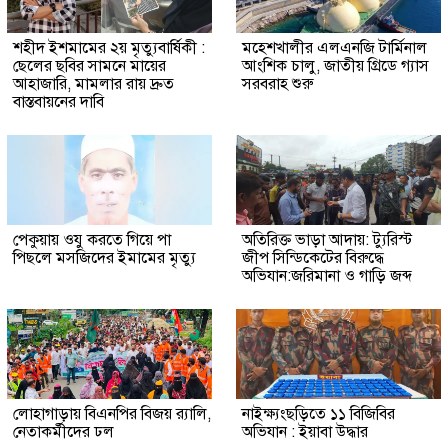
শহীদ ইশমামের ২য় মৃত্যুবার্ষিকী :
মহেশখালীর এলএনজি টার্মিনাল
ছেলের ছবির সামনে মায়ের
আংশিক চালু, জাতীয় গ্রিডে গ্যাস
আহাজারি, মামলার রায় দ্রুত
সরবরাহ শুরু
বাস্তবায়নের দাবি
পেকুয়ায় ওযু করতে গিয়ে পা
অতিরিক্ত ভাড়া আদায়: ট্যুরিস্ট
পিছলে মসজিদের ইমামের মৃত্যু
জীপ সিন্ডিকেটের বিরুদ্ধে
অভিযান:জরিমানা ও গাড়ি জব্দ
লোহাগাড়ায় বিএনপির বিজয় র‍্যালি,
নাইক্ষ্যংছড়িতে ১১ বিজিবির
নেতাকর্মীদের ঢল
অভিযান : ইয়াবা উদ্ধার