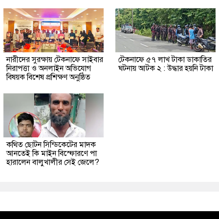
নারীদের সুরক্ষায় টেকনাফে সাইবার
টেকনাফে ৫৭ লাখ টাকা ডাকাতির
নিরাপত্তা ও অনলাইন অভিযোগ
ঘটনায় আটক ২ : উদ্ধার হয়নি টাকা
বিষয়ক বিশেষ প্রশিক্ষণ অনুষ্ঠিত
কথিত ছোটন সিন্ডিকেটের মাদক
আনতেই কি মাইন বিস্ফোরণে পা
হারালেন বালুখালীর সেই জেলে?