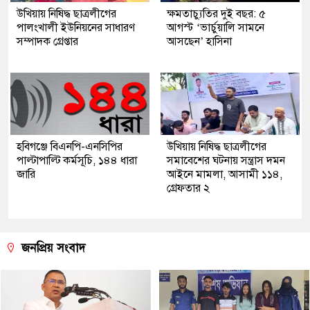
উখিয়ায় নিষিদ্ধ ছাত্রলীগের
ক্ষমতাচ্যুতির দুই বছর: ৫
পালংখালী ইউনিয়নের সাধারণ
আগস্ট ‘ভার্চুয়ালি সামনে
সম্পাদক গ্রেপ্তার
আসছেন’ হাসিনা
হবিগঞ্জে বিএনপি-এনসিপির
উখিয়ায় নিষিদ্ধ ছাত্রলীগের
পাল্টাপাল্টি কর্মসূচি, ১৪৪ ধারা
সমাবেশের ঘটনায় সন্ত্রাস দমন
জারি
আইনে মামলা, আসামী ১১৪,
গ্রেফতার ২
জনপ্রিয় সংবাদ