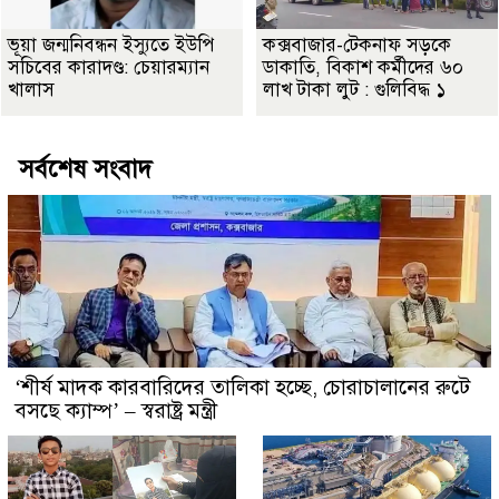
ভূয়া জন্মনিবন্ধন ইস্যুতে ইউপি
কক্সবাজার-টেকনাফ সড়কে
সচিবের কারাদণ্ড: চেয়ারম্যান
ডাকাতি, বিকাশ কর্মীদের ৬০
খালাস
লাখ টাকা লুট : গুলিবিদ্ধ ১
সর্বশেষ সংবাদ
‘শীর্ষ মাদক কারবারিদের তালিকা হচ্ছে, চোরাচালানের রুটে
বসছে ক্যাম্প’ – স্বরাষ্ট্র মন্ত্রী