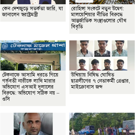
কেন দেশজুড়ে সতর্কতা জারি, যা
রোহিঙ্গা সংকটে নতুন উদ্বেগ:
জানালেন স্বরাষ্ট্রমন্ত্রী
মালয়েশিয়ার নীতির বিরুদ্ধে
আন্তর্জাতিক সংস্থাগুলোর যৌথ
বিবৃতি
টেকনাফে আসামি ধরতে গিয়ে
উখিয়ায় নিষিদ্ধ ঘোষিত
গর্ভবতী নারীকে লাথি মারার
ছাত্রলীগের ৭ নেতাকর্মী গ্রেপ্তার,
অভিযোগ এসআই দুলালের
মাইক্রোবাস জব্দ
বিরুদ্ধে: অভিযোগ সঠিক নয় –
ওসি